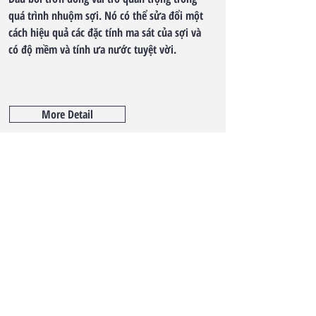
quá trình nhuộm sợi. Nó có thể sửa đổi một
cách hiệu quả các đặc tính ma sát của sợi và
có độ mềm và tính ưa nước tuyệt vời.
More Detail
TO CONTACT OUR SALES TEAM OR
NEED
CONSULTATION
Whatsapp:
+44 7448 724752
Email:
liu@emeer-chem.com