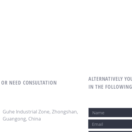
ALTERNATIVELY YOU
M OR NEED
CONSULTATION
IN THE FOLLOWIN
Guhe Industrial Zone, Zhongshan,
Guangong, China