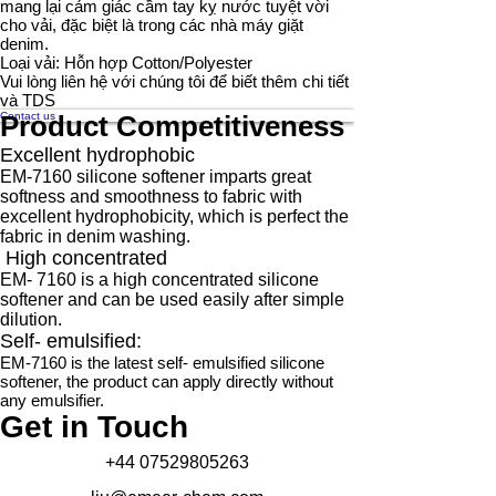
mang lại cảm giác cầm tay kỵ nước tuyệt vời
cho vải, đặc biệt là trong các nhà máy giặt
denim.
Loại vải: Hỗn hợp Cotton/Polyester
Vui lòng liên hệ với chúng tôi để biết thêm chi tiết
và TDS
Contact us
Product Competitiveness
Excellent hydrophobic
EM-7160 silicone softener imparts great
softness and smoothness to fabric with
excellent hydrophobicity, which is perfect the
fabric in denim washing.​​
High concentrated
EM- 7160 is a high concentrated silicone
softener and can be used easily after simple
dilution.
Self- emulsified:
EM-7160 is the latest self- emulsified silicone
softener, the product can apply directly without
any emulsifier.
Get in Touch
+44 07529805263